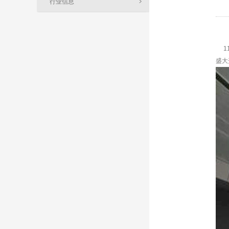
行业信息
11
盛大