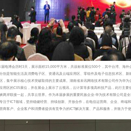
电博会历时3天，展示面积15,000平方米，共设标准展位500个，其中台湾、海外企
分别是智能生活及消费电子区、资通讯及云端应用区、零组件及电子信息技术区、新
区，集中展示核心技术突破取得的主要成果。湖南省未讯网络技术有限公司作为华为
应用区的C05展位，并在展会上展示了云视讯，云计算等多项高科技产品，此行主要使
峡两岸联接一起，共享云世界。作为本届参展的重要民族企业-华为技术有限公司是全球
专注于ICT领域，坚持稳健经营、持续创新、开放合作，在电信运营商、企业、终端
营商客户、企业客户和消费者提供有竞争力的ICT解决方案、产品和服务，并致力于