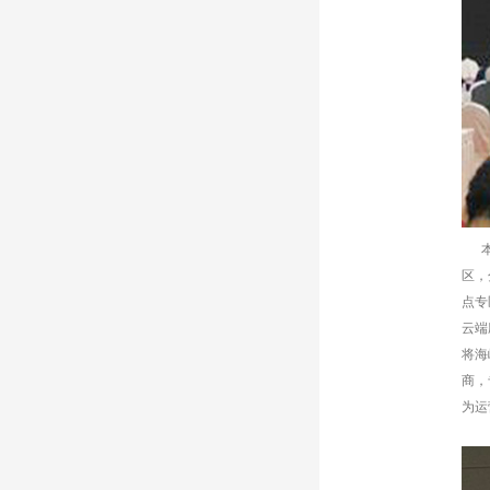
本届
区，
点专
云端
将海
商，
为运